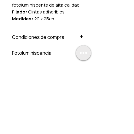
fotoluminiscente de alta calidad
Fijado:
Cintas adheribles
Medidas:
20 x 25cm.
Condiciones de compra:
Los precios incluyen IVA
Fotoluminiscencia
Aplica solo para estos
productos y en pago de
contado. Pregunte por
nuestros descuentos por
volúmen y a distribuidores.
Los gastos de envío son de
$240.00. Sin costo a partir de
la compra de $1,500.00.
Entregamos en toda la
República mexicana.
No aplica para otras