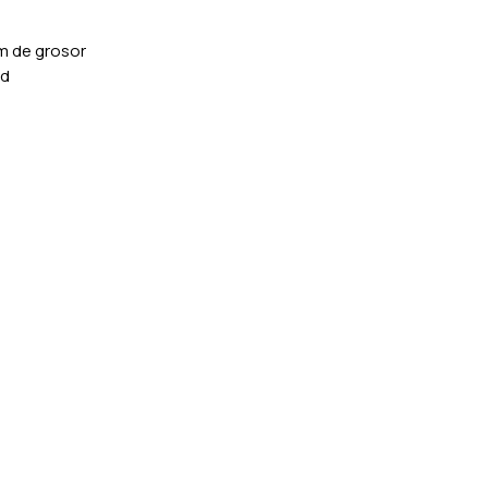
m de grosor
ad