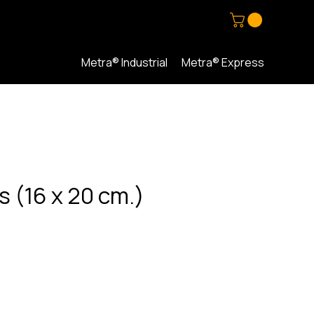
Metra® Industrial
Metra® Express
s (16 x 20 cm.)
io