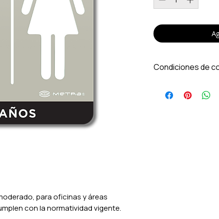
Ag
Condiciones de c
Los precios inc
Aplica solo par
de contado. Pr
descuentos por 
Los gastos de e
costo a partir 
Entregamos en 
No aplica para 
sujeto a cambio
moderado, para oficinas y áreas
umplen con la normatividad vigente.