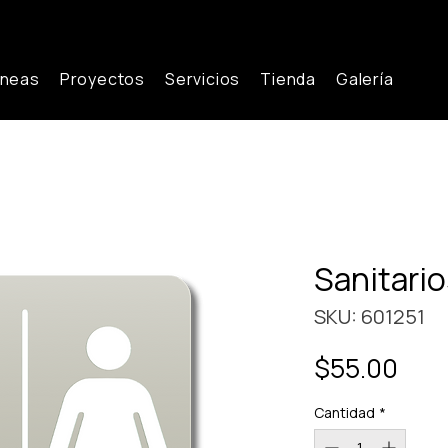
íneas
Proyectos
Servicios
Tienda
Galería
Sanitario
SKU: 601251
Prec
$55.00
Cantidad
*