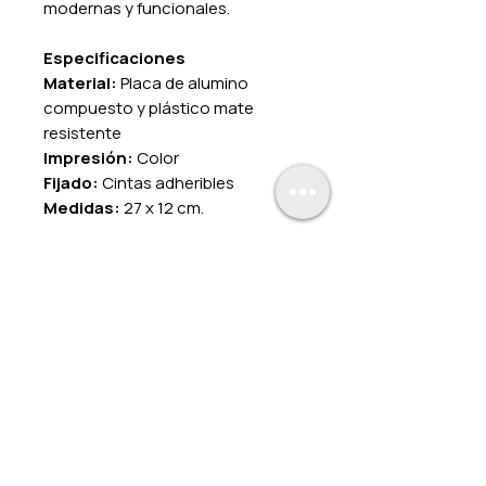
modernas y funcionales.
Especificaciones
Material:
Placa de alumino
compuesto y plástico mate
resistente
Impresión:
Color
Fijado:
Cintas adheribles
Medidas:
27 x 12 cm.
Condiciones de compra:
Los precios incluyen IVA
Aplica solo para estos
productos y en pago de
contado. Pregunte por
nuestros descuentos por
volúmen y a distribuidores.
Los gastos de envío son de