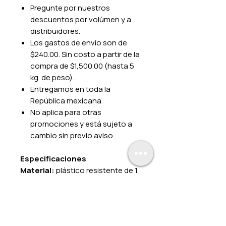
Pregunte por nuestros
descuentos por volúmen y a
distribuidores.
Los gastos de envío son de
$240.00. Sin costo a partir de la
compra de $1,500.00 (hasta 5
kg. de peso).
Entregamos en toda la
República mexicana.
No aplica para otras
promociones y está sujeto a
cambio sin previo aviso.
Especificaciones
Material:
plástico resistente de 1
mm. de grosor.
Impresión:
color.
Fijado:
cintas adheribles en la
parte posterior.