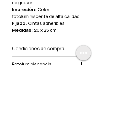
de grosor
Impresión:
Color
fotoluminiscente de alta calidad
Fijado:
Cintas adheribles
Medidas:
20 x 25 cm.
Condiciones de compra:
Los precios incluyen IVA
Fotoluminiscencia
Aplica solo para estos
productos y en pago de
contado. Pregunte por
nuestros descuentos por
volúmen y a distribuidores.
Los gastos de envío son de
$240.00. Sin costo a partir de
la compra de $1,500.00.
Entregamos en toda la
República mexicana.