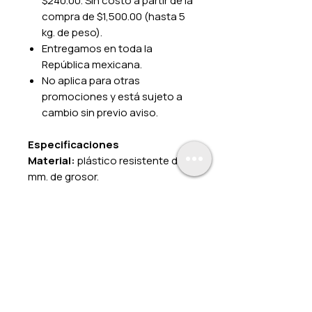
$240.00. Sin costo a partir de la
compra de $1,500.00 (hasta 5
kg. de peso).
Entregamos en toda la
República mexicana.
No aplica para otras
promociones y está sujeto a
cambio sin previo aviso.
Especificaciones
Material:
plástico resistente de 1
mm. de grosor.
Impresión:
color.
Fijado:
cintas adheribles en la
parte posterior.
Medidas:
30 x 45 cm.