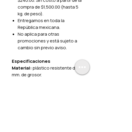
$240.00. Sin costo a partir de la
compra de $1,500.00 (hasta 5
kg. de peso).
Entregamos en toda la
República mexicana.
No aplica para otras
promociones y está sujeto a
cambio sin previo aviso.
Especificaciones
Material:
plástico resistente de 1
mm. de grosor.
Impresión:
color.
Fijado:
cintas adheribles en la
parte posterior.
Medidas:
20 x 25 cm.