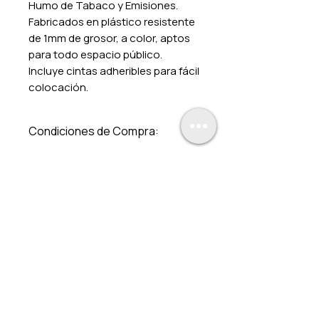
Humo de Tabaco y Emisiones.
Fabricados en plástico resistente
de 1mm de grosor, a color, aptos
para todo espacio público.
Incluye cintas adheribles para fácil
colocación.
Condiciones de Compra:
Los precios incluyen IVA
Aplica solo para estos
productos y en pago de
contado. Pregunte por
nuestros descuentos por
volúmen y a distribuidores.
Los gastos de envío son de
$240.00. Sin costo a partir de
la compra de $1,500.00.
Entregamos en toda la