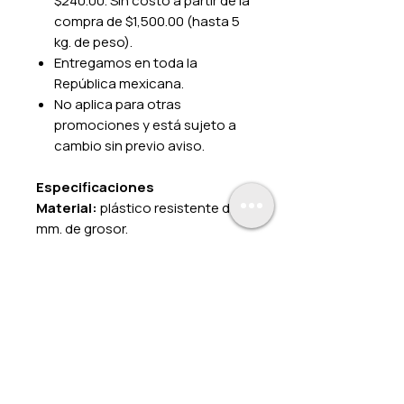
$240.00. Sin costo a partir de la
compra de $1,500.00 (hasta 5
kg. de peso).
Entregamos en toda la
República mexicana.
No aplica para otras
promociones y está sujeto a
cambio sin previo aviso.
Especificaciones
Material:
plástico resistente de 1
mm. de grosor.
Impresión:
color.
Fijado:
cintas adheribles en la
parte posterior.
Medidas:
20 x 25 cm.