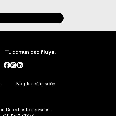
Tu comunidad
flu
ye.
a
Blog de señalización
ción. Derechos Reservados.
, C.P. 11410, CDMX.