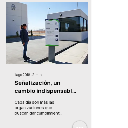
1 ago 2018
∙
2
min
Señalización, un
cambio indispensable
en la cultura
Cada día son más las
organizacional
organizaciones que
buscan dar cumplimiento
con la Normas Oficiales
de señalización. Señalizar