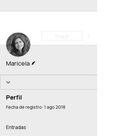
Más acciones
Seguir
Escritor
Maricela
Perfil
Fecha de registro: 1 ago 2018
Entradas