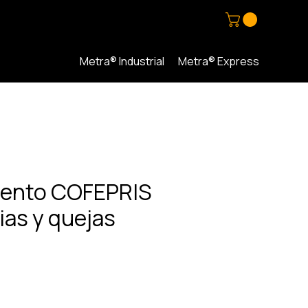
Metra® Industrial
Metra® Express
iento COFEPRIS
ias y quejas
cio