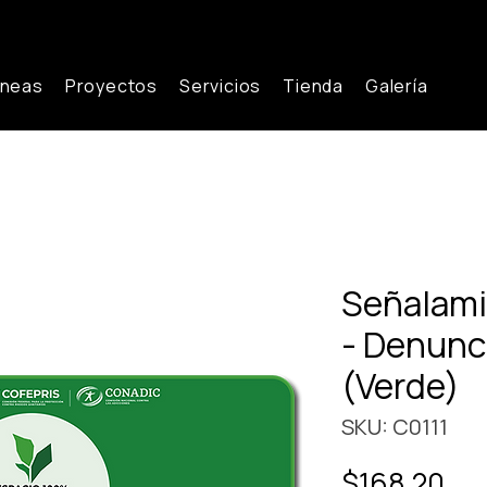
íneas
Proyectos
Servicios
Tienda
Galería
Señalam
- Denunc
(Verde)
SKU: C0111
Pre
$168.20