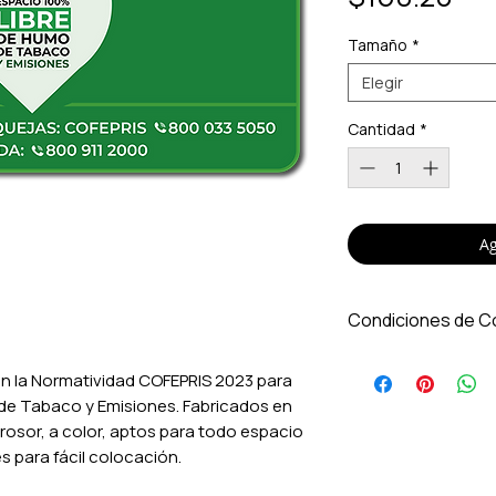
Tamaño
*
Elegir
Cantidad
*
Ag
Condiciones de C
Los precios inc
 la Normatividad COFEPRIS 2023 para
Aplica solo par
de Tabaco y Emisiones. Fabricados en
de contado. Pr
rosor, a color, aptos para todo espacio
descuentos por 
es para fácil colocación.
Los gastos de e
costo a partir 