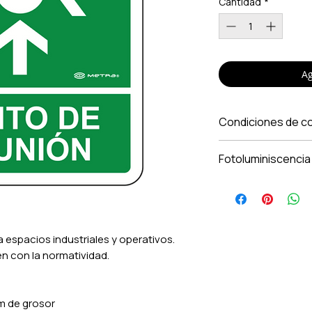
Cantidad
*
Ag
Condiciones de c
Los precios inc
Fotoluminiscencia
Aplica solo par
de contado. Pr
descuentos por 
Los gastos de e
costo a partir 
 espacios industriales y operativos.
Entregamos en 
en con la normatividad.
No aplica para 
sujeto a cambio
m de grosor