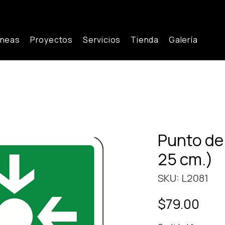
íneas
Proyectos
Servicios
Tienda
Galería
Punto de
25 cm.)
SKU: L2081
Prec
$79.00