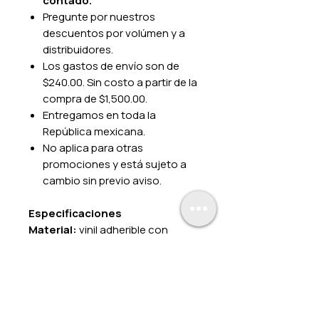
contado.
Pregunte por nuestros
descuentos por volúmen y a
distribuidores.
Los gastos de envío son de
$240.00. Sin costo a partir de la
compra de $1,500.00.
Entregamos en toda la
República mexicana.
No aplica para otras
promociones y está sujeto a
cambio sin previo aviso.
Especificaciones
Material:
vinil adherible con
película protectora
floor
graphics
de alto rendimiento.
Impresión:
color.
Fijado:
vinil adherible.
Medidas:
40x15 cm.